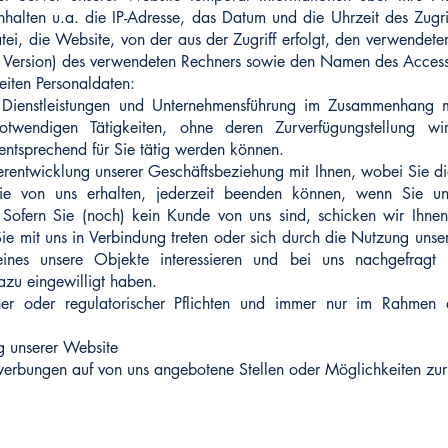
nhalten u.a. die IP-Adresse, das Datum und die Uhrzeit des Zug
i, die Website, von der aus der Zugriff erfolgt, den verwendeten
l. Version) des verwendeten Rechners sowie den Namen des Access
iten Personaldaten:
 Dienstleistungen und Unternehmensführung im Zusammenhang m
otwendigen Tätigkeiten, ohne deren Zurverfügungstellung w
 entsprechend für Sie tätig werden können.
rentwicklung unserer Geschäftsbeziehung mit Ihnen, wobei Sie d
Sie von uns erhalten, jederzeit beenden können, wenn Sie un
 Sofern Sie (noch) kein Kunde von uns sind, schicken wir Ihne
Sie mit uns in Verbindung treten oder sich durch die Nutzung uns
 eines unsere Objekte interessieren und bei uns nachgefragt
zu eingewilligt haben.
cher oder regulatorischer Pflichten und immer nur im Rahmen
g unserer Website
erbungen auf von uns angebotene Stellen oder Möglichkeiten zu