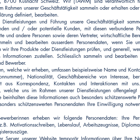
2, 8700 Küsnacht Schweiz. Wir (TAWM) sind verantwortlich fü
im Rahmen unserer Geschäftstätigkeit sammeln oder erhalten ode
lärung definiert, bearbeiten.
 Dienstleistungen und Führung unsere Geschäftstätigkeit sam
nden und / oder potentielle Kunden, mit diesen verbundene Pe
te und andere Personen sowie deren Vertreter, wirtschaftliche Be
mmeln und bearbeiten ausserdem Personendaten, wenn Sie uns
 wir Ihre Produkte oder Dienstleistungen prüfen, und generell, we
 Informationen zustellen. Schliesslich sammeln und bearbeiten
nd Bewerber.
en, welche wir erheben, umfassen beispielsweise Name und Konta
onnummer), Nationalität, Geschäftsbereiche von Interesse, ber
rt aus Korrespondenz, Kontakten und Interaktionen mit un
t, welche uns im Rahmen unserer Dienstleistungen offengelegt
beinhalten diese Informationen auch besonders schützenswerte P
sonders schützenswerten Personendaten Ihre Einwilligung notwend
erberinnen erheben wir folgende Personendaten: Ihre Pers
.B. Motivationsschreiben, Lebenslauf, Arbeitszeugnisse, Diploma
gisterauszüge.
 der Server unserer Website temporär Informationen über Ihre N