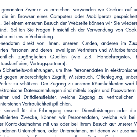
 genannten Zwecke zu erreichen, verwenden wir Cookies auf u
n, die im Browser eines Computers oder Mobilgeräts gespeich
t. Bei einem erneuten Besuch der Webseite können wir Sie wieder
sind. Sollten Sie Fragen hinsichtlich der Verwendung von Cook
itte mit uns in Verbindung.
sonendaten direkt von Ihnen, unseren Kunden, anderen im Zu
vierten Personen und deren jeweiligen Vertretern und Mitarbeiten
entlich zugänglichen Quellen (wie z.B. Handelsregister-, Be
auskunfteien, Vertragspartnern).
 Sicherheitsvorkehrungen, um Ihre Personendaten in elektronisch
d gegen unberechtigten Zugriff, Missbrauch, Offenlegung, unbe
rlust zu schützen. Der Zugang zu unseren Räumlichkeiten wird k
ektronische Datensammlungen sind mittels Logins und Passwörtern
eiter und Drittdienstleister, welche Zugang zu vertraulichen I
terstehen Vertraulichkeitspflichten.
r sinnvoll für die Erbringung unserer Dienstleistungen oder die
efinierten Zwecke, können wir Personendaten, welche wir bei
hrer Kontaktaufnahme mit uns oder bei Ihrem Besuch auf unserer 
rbundenen Unternehmen, oder Unternehmen, mit denen wir zusamm