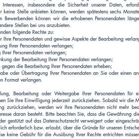
e Interessen, insbesondere die Sicherheit unserer Daten, erfor
 keine Stelle anbieten können, werden spätestens sechs Monat
von Bewerbenden können wir die erhobenen Personendaten läng
andere Stellen bei uns anzubieten.
änden folgende Rechte zu:
r Ihre Personendaten und gewisse Aspekte der Bearbeitung verlan
gung Ihrer Personendaten verlangen;
 Ihrer Personendaten verlangen;
nkung der Bearbeitung Ihrer Personendaten verlangen;
 gegen die Bearbeitung Ihrer Personendaten erheben;
abe oder Übertragung Ihrer Personendaten an Sie oder einen and
n Format verlangen.
lung, Bearbeitung oder Weitergabe Ihrer Personendaten für 
en Sie Ihre Einwilligung jederzeit zurückziehen. Sobald wir die M
ung zurückziehen, werden wir Ihre Personendaten nicht mehr bear
teresse daran besteht. Bitte beachten Sie, dass die Gewährung die
der gestützt auf das Datenschutzrecht verweigert oder eingeschr
lich erforderlich bzw. erlaubt, über die Gründe für unseren Entsche
se keine Gebühr für die Ausübung Ihrer Rechte entrichten müsse