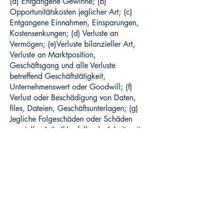
(a) Entgangene Gewinne; (b)
Opportunitätskosten jeglicher Art; (c)
Entgangene Einnahmen, Einsparungen,
Kostensenkungen; (d) Verluste an
Vermögen; (e)Verluste bilanzieller Art,
Verluste an Marktposition,
Geschäftsgang und alle Verluste
betreffend Geschäftstätigkeit,
Unternehmenswert oder Goodwill; (f)
Verlust oder Beschädigung von Daten,
files, Dateien, Geschäftsunterlagen; (g)
Jegliche Folgeschäden oder Schäden
spezieller Art); (h)anfallende Arbeitszeit
bei Management, Mitarbeitenden oder
extern Beauftragten; (i) alle indirekten
Folgeschäden aus der Nutzung der
TAWM Website.
7. Eigentumsrechte
Alle Inhalte unserer Website, bei denen
nichts Gegenteiliges beschrieben ist,